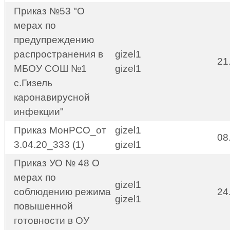
Приказ №53 "О
мерах по
предупреждению
распространения в
gizel1
21
МБОУ СОШ №1
gizel1
с.Гизель
каронавирусной
инфекции"
Приказ МонРСО_от
gizel1
08
3.04.20_333 (1)
gizel1
Приказ УО № 48 О
мерах по
gizel1
соблюдению режима
24
gizel1
повышенной
готовности в ОУ