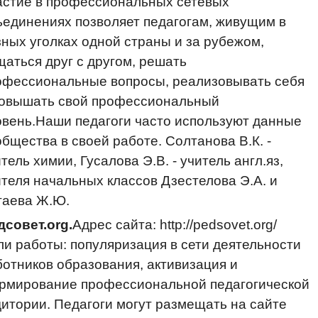
астие в профессиональных сетевых
ъединениях позволяет педагогам, живущим в
зных уголках одной страны и за рубежом,
щаться друг с другом, решать
офессиональные вопросы, реализовывать себя
повышать свой профессиональный
овень.Наши педагоги часто используют данные
бщества в своей работе. Солтанова В.К. -
тель химии, Гусалова Э.В. - учитель англ.яз,
ителя начальных классов Дзестелова Э.А. и
гаева Ж.Ю.
дсовет.org.
Адрес сайта: http://pedsovet.org/
ли работы: популяризация в сети деятельности
ботников образования, активизация и
рмирование профессиональной педагогической
дитории. Педагоги могут размещать на сайте