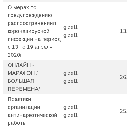
О мерах по
предупреждению
распространениия
gizel1
коронавирусной
13
gizel1
инфекции на период
с 13 по 19 апреля
2020г
ОНЛАЙН -
МАРАФОН /
gizel1
26
БОЛЬШАЯ
gizel1
ПЕРЕМЕНА/
Практики
организации
gizel1
25
антинаркотической
gizel1
работы